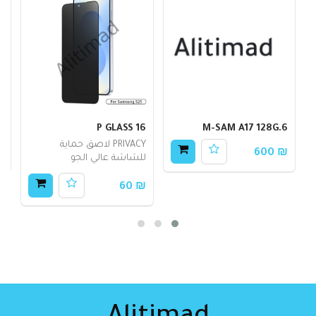
M-SAM A17 128G.6
P GLASS 16
لز
PRIVACY لاصق حماية
40
₪ 600
للشاشة عالي الجو
₪ 60