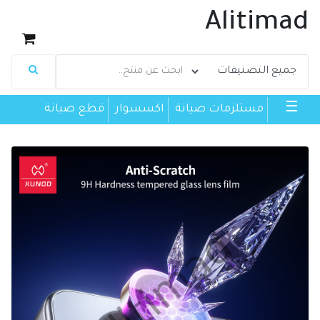
Alitimad
☰
مستلزمات صيانة
اكسسوار
قطع صيانة