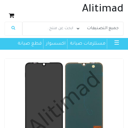
Alitimad
☰
مستلزمات صيانة
اكسسوار
قطع صيانة