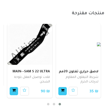
منتجات مقترحة
لاصق حراري تفلون 20مم
MAIN--SAM S 22 ULTRA
G
شريط التيفلون المقاوم
فلات توصيل العقل بلوحة
70
لدرجات الحرار
الشحن
₪ 90
₪ 35