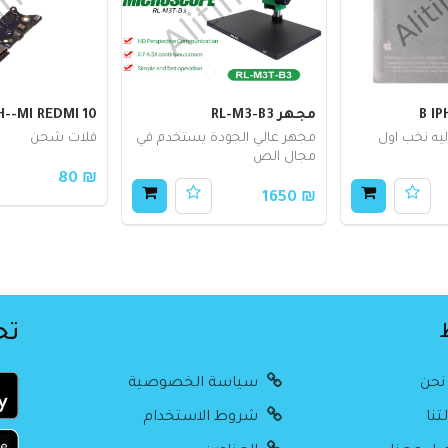
B IP
مجهر RL-M3-B3
H--MI REDMI 10
ليه نخب اول
مجهر عالي الجودة يستخدم في
فلات شحن
مجال الص
₪ 80
₪ 1650
تح
نحن
سياسة الخصوصية
تنا
شروط الاستخدام