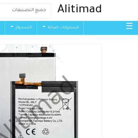
Alitimad
☰
مستلزمات صيانة
اكسسوار
ق