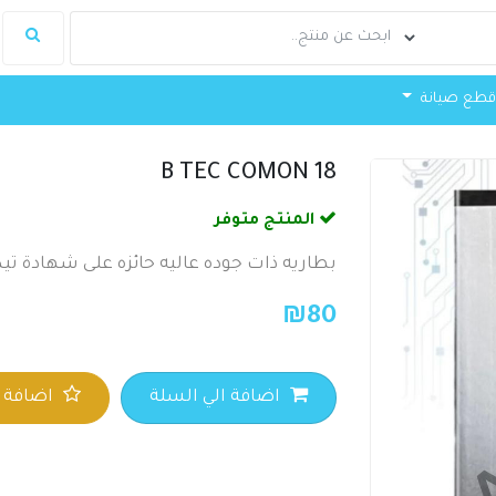
طع صيانة
B TEC COMON 18
المنتج متوفر
بطاريه ذات جوده عاليه حائزه على شهادة تيك
₪
80
اضافة الي السلة
اضافة ا