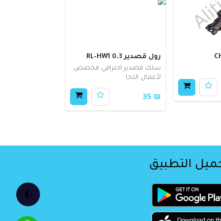
C
رول قصدير RL-HW1 0.3
سلك قصدير احترافي مخصص
لأعمال اللحا
₪ 35
ميل التطبيق
🌓