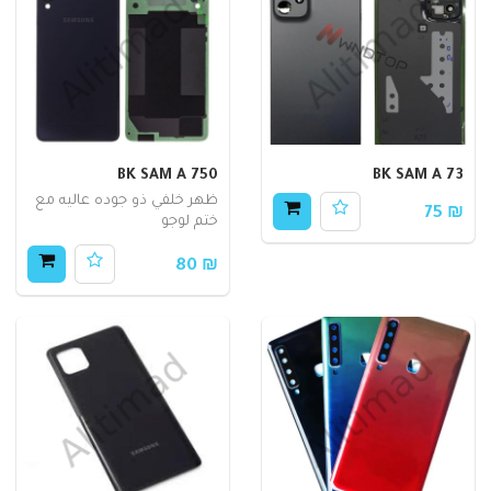
BK SAM A 750
BK SAM A 73
ظهر خلفي ذو جوده عاليه مع
₪ 75
ختم لوجو
₪ 80