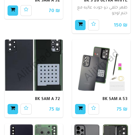
BK SAM A 52
BK S 26 ULTRA WHITE
ظهر خلفي ذو جوده عاليه مع
₪ 70
ختم لوجو
₪ 150
BK SAM A 72
BK SAM A 53
₪ 75
₪ 75